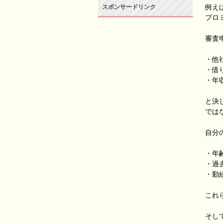
例え
スポンサードリンク
プロ
審査
・他
・借
・年
と決
では
自分
・年
・過
・勤
これ
そし