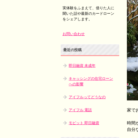
実体験をふまえて、借りた人に
聞いた話や最新のカードローン
をシェアします。
お問い合わせ
最近の投稿
即日融資 未成年
キャッシングの住宅ローン
への影響
アイフルってどうなの
家で
アイフル 電話
時間
モビット 即日融資
自分