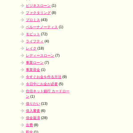
、
ビジネスローン
(1)
ファクタリング
(8)
プロミス
(43)
ベルーナノーティス
(1)
モビット
(72)
ライフティ
(4)
レイク
(18)
レディースローン
(7)
事業ローン
(7)
事業資金
(1)
今すぐお金を作る方法
(9)
今日中にお金が必要
(5)
住信ネット銀行 カードロー
ン
(1)
借りたい
(13)
借入審査
(6)
借金返済
(28)
出費
(8)
即金
(1)