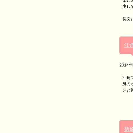
まと
少し
長文
江
2014
江角
身の
ンと
指