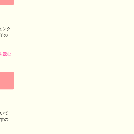
ュンク
その
を読む
ていて
ますの