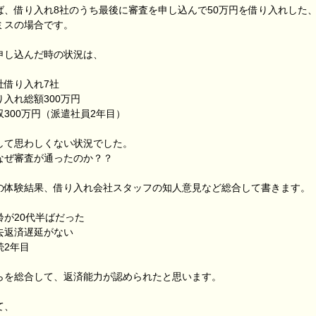
ば、借り入れ8社のうち最後に審査を申し込んで50万円を借り入れした
ミスの場合です。
申し込んだ時の状況は、
社借り入れ7社
り入れ総額300万円
収300万円（派遣社員2年目）
して思わしくない状況でした。
なぜ審査が通ったのか？？
の体験結果、借り入れ会社スタッフの知人意見など総合して書きます。
齢が20代半ばだった
去返済遅延がない
続2年目
らを総合して、返済能力が認められたと思います。
て、