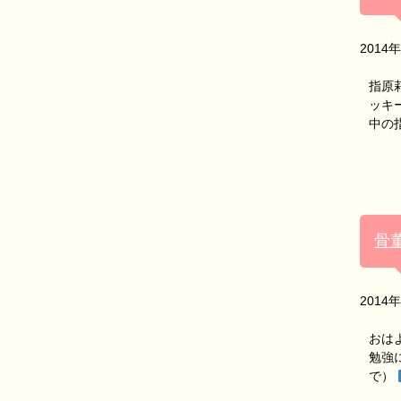
2014
指原
ッキ
中の
骨
2014
おは
勉強
で）