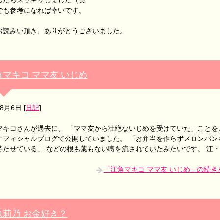
めたらスッキリしました（笑
でも参考になれば幸いです。
お読みい頂き、ありがとうございました。
角マキコ ママ友 いじめ
年8月6日
[
日記
]
マキコさんが過去に、 「ママ友から壮絶ないじめを受けていた」ことを
オフィシャルブログで公開していました。 「お弁当を作らずメロンパン
持たせている」 などの根も葉もない噂を流されていたみたいです。 江
「江角マキコ ママ友 いじめ」の続き
原莉乃 お金好き？