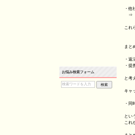
・他
⇒ 
これ
まと
・返
・提
お悩み検索フォーム
と考
キャ
・同
とい
これ