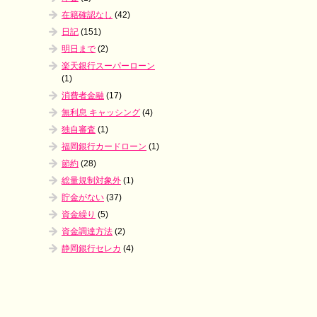
在籍確認なし
(42)
日記
(151)
明日まで
(2)
楽天銀行スーパーローン
(1)
消費者金融
(17)
無利息 キャッシング
(4)
独自審査
(1)
福岡銀行カードローン
(1)
節約
(28)
総量規制対象外
(1)
貯金がない
(37)
資金繰り
(5)
資金調達方法
(2)
静岡銀行セレカ
(4)