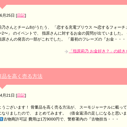
年6月25日
[
日記
]
莉乃さんとチーム8がうたう、 「恋する充電プリウス 〜恋するフォーチ
ー2〜」 のイベントで、 指原さんに対するお金の質問が出ていました。 
指原さんの発言の一部がこれでした。 「最初のフレーズの『お金・・・
「指原莉乃 お金好き？」の続き
董品を高く売る方法
年4月21日
[
日記
]
ようございます！ 骨董品を高く売る方法が、 スーモジャーナルに載っ
になりましたので、 まとめてみます。 （借金返済の足しになると思い
古物商許可証 費用は1万9000円で、警察署内の『古物担当・・・