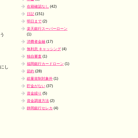
在籍確認なし
(42)
日記
(151)
明日まで
(2)
楽天銀行スーパーローン
(1)
よう
消費者金融
(17)
無利息 キャッシング
(4)
独自審査
(1)
福岡銀行カードローン
(1)
つにし
節約
(28)
総量規制対象外
(1)
貯金がない
(37)
資金繰り
(5)
資金調達方法
(2)
静岡銀行セレカ
(4)