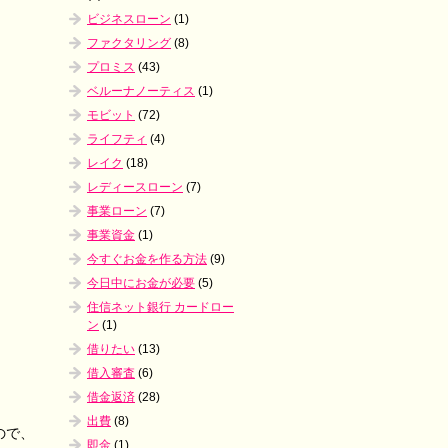
ビジネスローン
(1)
ファクタリング
(8)
プロミス
(43)
ベルーナノーティス
(1)
モビット
(72)
ライフティ
(4)
レイク
(18)
レディースローン
(7)
事業ローン
(7)
事業資金
(1)
今すぐお金を作る方法
(9)
今日中にお金が必要
(5)
住信ネット銀行 カードロー
ン
(1)
借りたい
(13)
借入審査
(6)
借金返済
(28)
出費
(8)
ので、
即金
(1)