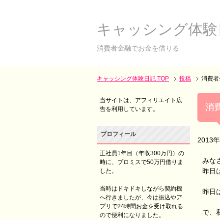
キャッシング体験
消費者金融でお金を借りる
キャッシング体験日記 TOP
投稿
消費者
当サイトは、アフィリエイト広
消
告を利用しています。
プロフィール
2013
正社員1年目（年収300万円）の
みな
時に、プロミスで50万円借りま
昨日
した。
当時はドキドキしながら契約機
昨日
へ行きましたが、今は振込やア
プリで24時間お金を受け取れる
で、
ので便利になりました。