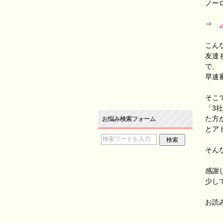
ノー
⇒
こん
友達
で、
早速
そこ
「3
た方
お悩み検索フォーム
とア
そん
感謝
少し
お読