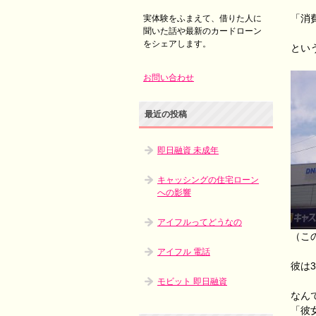
「消
実体験をふまえて、借りた人に
聞いた話や最新のカードローン
をシェアします。
とい
お問い合わせ
最近の投稿
即日融資 未成年
キャッシングの住宅ローン
への影響
アイフルってどうなの
（こ
アイフル 電話
彼は
モビット 即日融資
なん
「彼