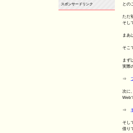
との
スポンサードリンク
ただ
そし
まあ
そこ
まず
実際
⇒
次に
We
⇒
そし
借り