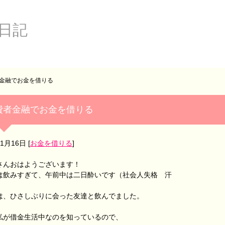
日記
金融でお金を借りる
費者金融でお金を借りる
年1月16日
[
お金を借りる
]
さんおはようございます！
は飲みすぎて、午前中は二日酔いです（社会人失格 汗
は、ひさしぶりに会った友達と飲んでました。
私が借金生活中なのを知っているので、