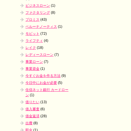
ビジネスローン
(1)
ファクタリング
(8)
プロミス
(43)
ベルーナノーティス
(1)
モビット
(72)
ライフティ
(4)
レイク
(18)
レディースローン
(7)
事業ローン
(7)
事業資金
(1)
今すぐお金を作る方法
(9)
今日中にお金が必要
(5)
住信ネット銀行 カードロー
ン
(1)
借りたい
(13)
借入審査
(6)
借金返済
(28)
出費
(8)
即金
(1)