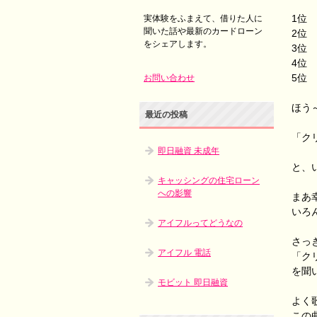
1位
実体験をふまえて、借りた人に
聞いた話や最新のカードローン
2位
をシェアします。
3位
4位
5位
お問い合わせ
ほう
最近の投稿
「ク
即日融資 未成年
と、
キャッシングの住宅ローン
への影響
まあ
いろ
アイフルってどうなの
さっ
アイフル 電話
「ク
を聞
モビット 即日融資
よく
この